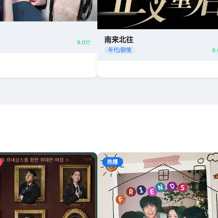
南来北往
9.0分
年代/剧情
8
热播