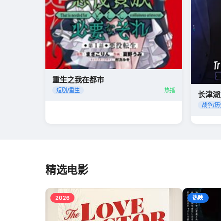
重生之我在都市
短剧/重生
热播
长津湖
战争/历
精选电影
2026
热映