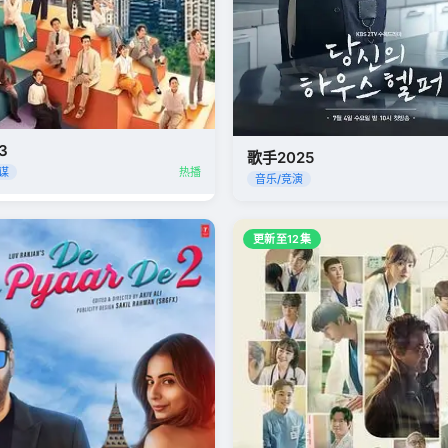
3
歌手2025
谋
热播
音乐/竞演
更新至12集