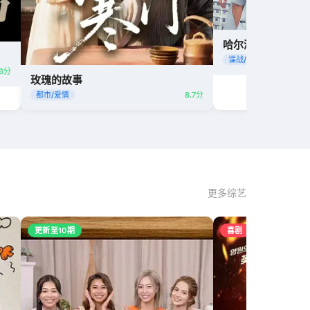
哈尔滨一九四四
谍战/悬疑
.6分
玫瑰的故事
都市/爱情
8.7分
更多综艺
更新至10期
喜剧