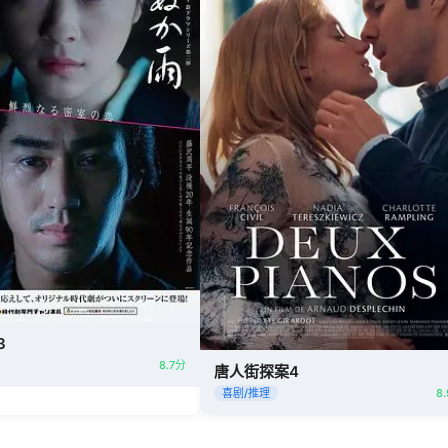
3
8.7分
唐人街探案4
喜剧/推理
8