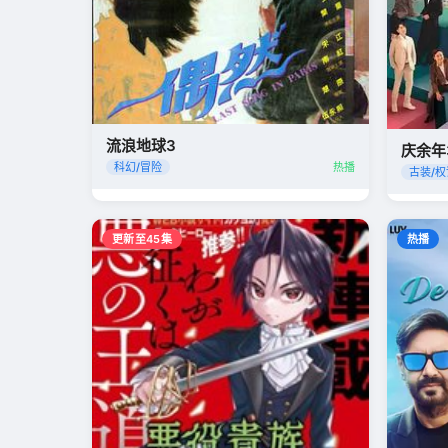
流浪地球3
庆余年
科幻/冒险
热播
古装/权
更新至45集
热播