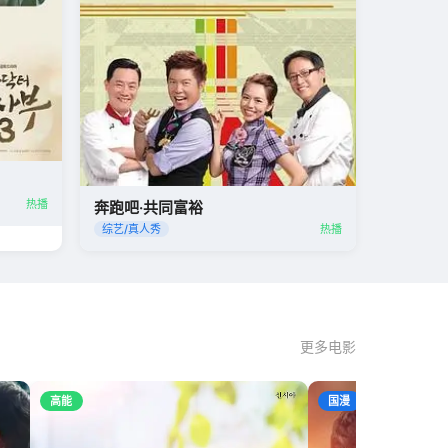
热播
奔跑吧·共同富裕
综艺/真人秀
热播
更多电影
高能
国漫