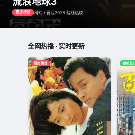
流浪地球3
科幻 / 冒险
2026 院线热映
票房榜首
全网热播 · 实时更新
票房榜首
更新至2