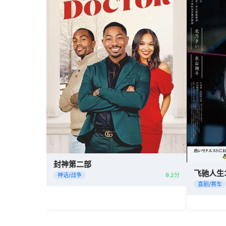
封神第二部
飞驰人生
神话/战争
9.2分
喜剧/赛车