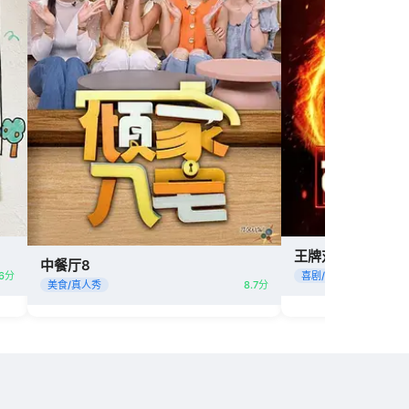
王牌对王牌9
中餐厅8
.6分
喜剧/游戏
美食/真人秀
8.7分