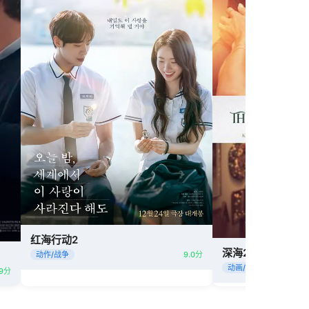
红海行动2
深海2
动作/战争
9.0分
动画/奇幻
.9分