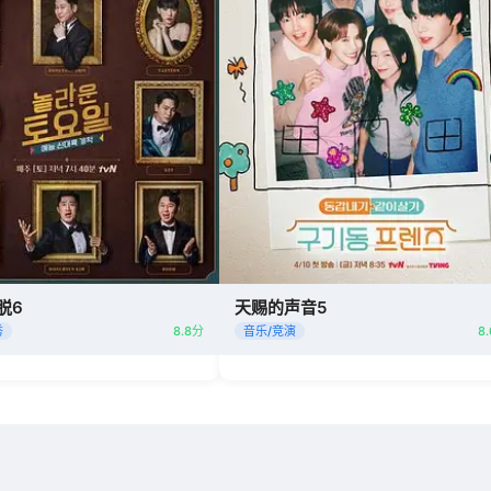
脱6
天赐的声音5
秀
8.8分
音乐/竞演
8