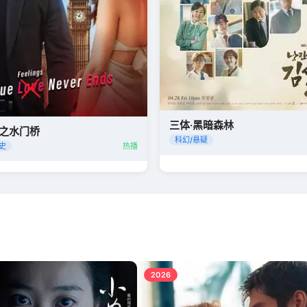
三体·黑暗森林
之水门桥
科幻/悬疑
史
热播
2026