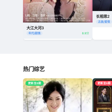
长相思2
古装/爱情
大江大河3
年代/剧情
8.9分
热门综艺
更新至8期
更新至6期